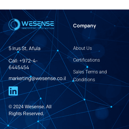
Company
5 Irus St, Afula
About Us
Call: +972-4-
Certifications
6445454
Sales Terms and
marketing@wesense.co.il
Conditions
© 2024 Wesense. All
Rights Reserved.